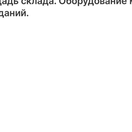
адь склада. Оборудование 
даний.